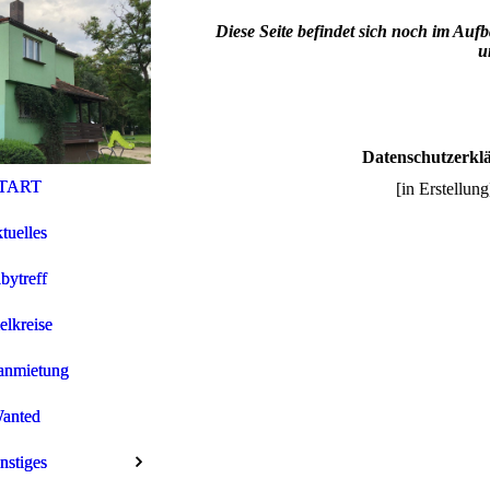
Diese Seite befindet sich noch im Aufb
u
Datenschutzerkl
TART
TART
[in Erstellung
tuelles
tuelles
bytreff
bytreff
elkreise
elkreise
anmietung
anmietung
anted
anted
nstiges
nstiges