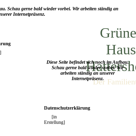
au. Schau gerne bald wieder vorbei. Wir arbeiten ständig an
nserer Internetpräsenz.
Grüne
ärung
Haus
]
Hatters
Diese Seite befindet sich noch im Aufbau.
Schau gerne bald wieder vorbei. Wir
arbeiten ständig an unserer
Internetpräsenz.
Der Familient
Datenschutzerklärung
[in
Erstellung]