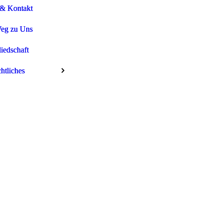
& Kontakt
& Kontakt
eg zu Uns
eg zu Uns
liedschaft
liedschaft
htliches
htliches